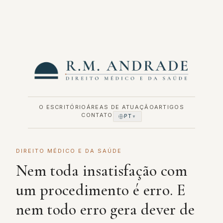
Pular
para
o
conteúdo
O ESCRITÓRIO
ÁREAS DE ATUAÇÃO
ARTIGOS
CONTATO
PT
▼
DIREITO MÉDICO E DA SAÚDE
Nem toda insatisfação com
um procedimento é erro. E
nem todo erro gera dever de