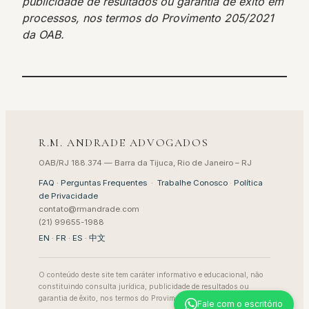
publicidade de resultados ou garantia de êxito em
processos, nos termos do Provimento 205/2021
da OAB.
R.M. ANDRADE ADVOGADOS
OAB/RJ 188.374 — Barra da Tijuca, Rio de Janeiro – RJ
FAQ · Perguntas Frequentes
·
Trabalhe Conosco
·
Política
de Privacidade
contato@rmandrade.com
(21) 99655-1988
EN
·
FR
·
ES
·
中文
O conteúdo deste site tem caráter informativo e educacional, não
constituindo consulta jurídica, publicidade de resultados ou
garantia de êxito, nos termos do Provimento 205/2021 da OAB.
Fale com o escritório