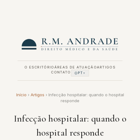
Pular
para
o
conteúdo
O ESCRITÓRIO
ÁREAS DE ATUAÇÃO
ARTIGOS
CONTATO
PT
▼
Início
›
Artigos
›
Infecção hospitalar: quando o hospital
responde
Infecção hospitalar: quando o
hospital responde