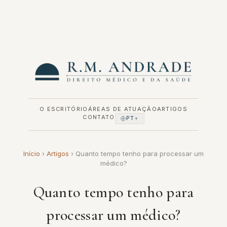
Pular
para
o
conteúdo
O ESCRITÓRIO
ÁREAS DE ATUAÇÃO
ARTIGOS
CONTATO
PT
▼
Início
›
Artigos
›
Quanto tempo tenho para processar um
médico?
Quanto tempo tenho para
processar um médico?