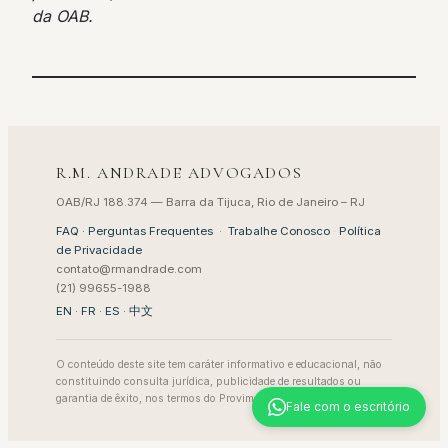
da OAB.
R.M. ANDRADE ADVOGADOS
OAB/RJ 188.374 — Barra da Tijuca, Rio de Janeiro – RJ
FAQ · Perguntas Frequentes
·
Trabalhe Conosco
·
Política
de Privacidade
contato@rmandrade.com
(21) 99655-1988
EN
·
FR
·
ES
·
中文
O conteúdo deste site tem caráter informativo e educacional, não
constituindo consulta jurídica, publicidade de resultados ou
garantia de êxito, nos termos do Provimento 205/2021 da OAB.
Fale com o escritório