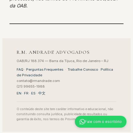
da OAB.
R.M. ANDRADE ADVOGADOS
OAB/RJ 188.374 — Barra da Tijuca, Rio de Janeiro – RJ
FAQ · Perguntas Frequentes
·
Trabalhe Conosco
·
Política
de Privacidade
contato@rmandrade.com
(21) 99655-1988
EN
·
FR
·
ES
·
中文
O conteúdo deste site tem caráter informativo e educacional, não
constituindo consulta jurídica, publicidade de resultados ou
garantia de êxito, nos termos do Provimento 205/2021 da OAB.
Fale com o escritório