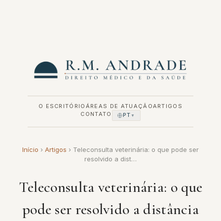
Pular
para
o
conteúdo
O ESCRITÓRIO
ÁREAS DE ATUAÇÃO
ARTIGOS
CONTATO
PT
▼
Início
›
Artigos
›
Teleconsulta veterinária: o que pode ser
resolvido a dist…
Teleconsulta veterinária: o que
pode ser resolvido a distância