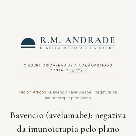
Pular
para
o
conteúdo
O ESCRITÓRIO
ÁREAS DE ATUAÇÃO
ARTIGOS
CONTATO
PT
▼
Início
›
Artigos
›
Bavencio (avelumabe): negativa da
imunoterapia pelo plano
Bavencio (avelumabe): negativa
da imunoterapia pelo plano