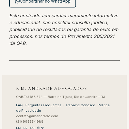
Compartilhar no WhatsApp
Este conteúdo tem caráter meramente informativo
e educacional, não constitui consulta jurídica,
publicidade de resultados ou garantia de êxito em
processos, nos termos do Provimento 205/2021
da OAB.
R.M. ANDRADE ADVOGADOS
OAB/RJ 188.374 — Barra da Tijuca, Rio de Janeiro – RJ
FAQ · Perguntas Frequentes
·
Trabalhe Conosco
·
Política
de Privacidade
contato@rmandrade.com
(21) 99655-1988
EN
·
FR
·
ES
·
中文