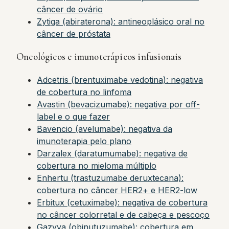
câncer de ovário
Zytiga (abiraterona): antineoplásico oral no
câncer de próstata
Oncológicos e imunoterápicos infusionais
Adcetris (brentuximabe vedotina): negativa
de cobertura no linfoma
Avastin (bevacizumabe): negativa por off-
label e o que fazer
Bavencio (avelumabe): negativa da
imunoterapia pelo plano
Darzalex (daratumumabe): negativa de
cobertura no mieloma múltiplo
Enhertu (trastuzumabe deruxtecana):
cobertura no câncer HER2+ e HER2-low
Erbitux (cetuximabe): negativa de cobertura
no câncer colorretal e de cabeça e pescoço
Gazyva (obinutuzumabe): cobertura em