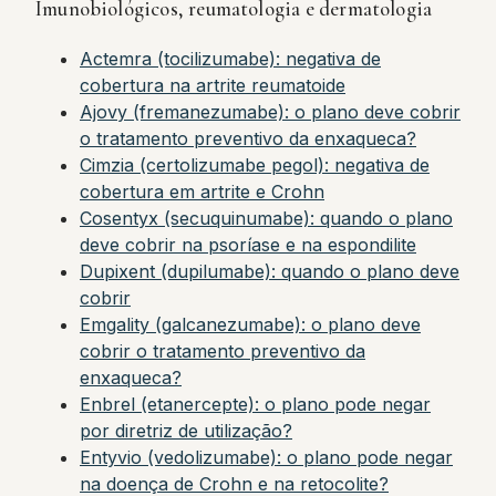
Imunobiológicos, reumatologia e dermatologia
Actemra (tocilizumabe): negativa de
cobertura na artrite reumatoide
Ajovy (fremanezumabe): o plano deve cobrir
o tratamento preventivo da enxaqueca?
Cimzia (certolizumabe pegol): negativa de
cobertura em artrite e Crohn
Cosentyx (secuquinumabe): quando o plano
deve cobrir na psoríase e na espondilite
Dupixent (dupilumabe): quando o plano deve
cobrir
Emgality (galcanezumabe): o plano deve
cobrir o tratamento preventivo da
enxaqueca?
Enbrel (etanercepte): o plano pode negar
por diretriz de utilização?
Entyvio (vedolizumabe): o plano pode negar
na doença de Crohn e na retocolite?