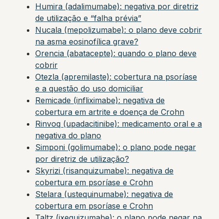
Humira (adalimumabe): negativa por diretriz
de utilização e “falha prévia”
Nucala (mepolizumabe): o plano deve cobrir
na asma eosinofílica grave?
Orencia (abatacepte): quando o plano deve
cobrir
Otezla (apremilaste): cobertura na psoríase
e a questão do uso domiciliar
Remicade (infliximabe): negativa de
cobertura em artrite e doença de Crohn
Rinvoq (upadacitinibe): medicamento oral e a
negativa do plano
Simponi (golimumabe): o plano pode negar
por diretriz de utilização?
Skyrizi (risanquizumabe): negativa de
cobertura em psoríase e Crohn
Stelara (ustequinumabe): negativa de
cobertura em psoríase e Crohn
Taltz (ixequizumabe): o plano pode negar na