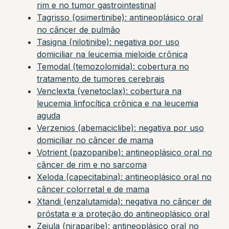
rim e no tumor gastrointestinal
Tagrisso (osimertinibe): antineoplásico oral
no câncer de pulmão
Tasigna (nilotinibe): negativa por uso
domiciliar na leucemia mieloide crônica
Temodal (temozolomida): cobertura no
tratamento de tumores cerebrais
Venclexta (venetoclax): cobertura na
leucemia linfocítica crônica e na leucemia
aguda
Verzenios (abemaciclibe): negativa por uso
domiciliar no câncer de mama
Votrient (pazopanibe): antineoplásico oral no
câncer de rim e no sarcoma
Xeloda (capecitabina): antineoplásico oral no
câncer colorretal e de mama
Xtandi (enzalutamida): negativa no câncer de
próstata e a proteção do antineoplásico oral
Zejula (niraparibe): antineoplásico oral no