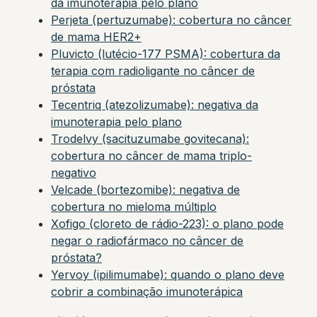
da imunoterapia pelo plano
Perjeta (pertuzumabe): cobertura no câncer
de mama HER2+
Pluvicto (lutécio-177 PSMA): cobertura da
terapia com radioligante no câncer de
próstata
Tecentriq (atezolizumabe): negativa da
imunoterapia pelo plano
Trodelvy (sacituzumabe govitecana):
cobertura no câncer de mama triplo-
negativo
Velcade (bortezomibe): negativa de
cobertura no mieloma múltiplo
Xofigo (cloreto de rádio-223): o plano pode
negar o radiofármaco no câncer de
próstata?
Yervoy (ipilimumabe): quando o plano deve
cobrir a combinação imunoterápica