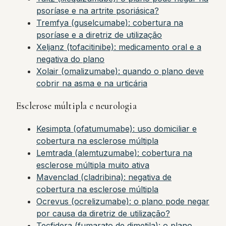
psoríase e na artrite psoriásica?
Tremfya (guselcumabe): cobertura na
psoríase e a diretriz de utilização
Xeljanz (tofacitinibe): medicamento oral e a
negativa do plano
Xolair (omalizumabe): quando o plano deve
cobrir na asma e na urticária
Esclerose múltipla e neurologia
Kesimpta (ofatumumabe): uso domiciliar e
cobertura na esclerose múltipla
Lemtrada (alemtuzumabe): cobertura na
esclerose múltipla muito ativa
Mavenclad (cladribina): negativa de
cobertura na esclerose múltipla
Ocrevus (ocrelizumabe): o plano pode negar
por causa da diretriz de utilização?
Tecfidera (fumarato de dimetila): o plano