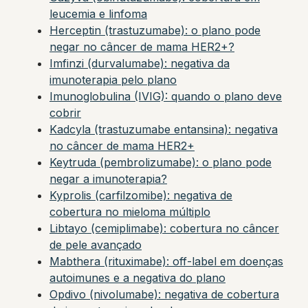
leucemia e linfoma
Herceptin (trastuzumabe): o plano pode
negar no câncer de mama HER2+?
Imfinzi (durvalumabe): negativa da
imunoterapia pelo plano
Imunoglobulina (IVIG): quando o plano deve
cobrir
Kadcyla (trastuzumabe entansina): negativa
no câncer de mama HER2+
Keytruda (pembrolizumabe): o plano pode
negar a imunoterapia?
Kyprolis (carfilzomibe): negativa de
cobertura no mieloma múltiplo
Libtayo (cemiplimabe): cobertura no câncer
de pele avançado
Mabthera (rituximabe): off-label em doenças
autoimunes e a negativa do plano
Opdivo (nivolumabe): negativa de cobertura