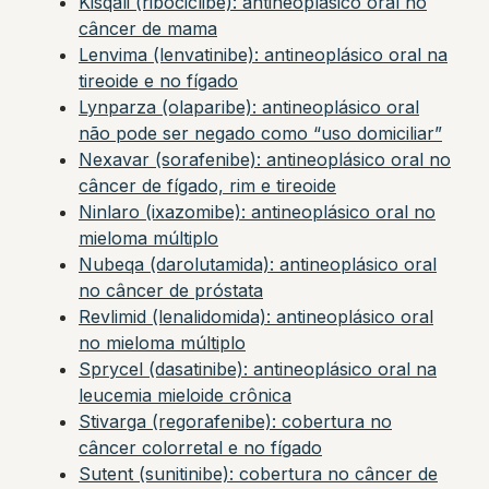
Kisqali (ribociclibe): antineoplásico oral no
câncer de mama
Lenvima (lenvatinibe): antineoplásico oral na
tireoide e no fígado
Lynparza (olaparibe): antineoplásico oral
não pode ser negado como “uso domiciliar”
Nexavar (sorafenibe): antineoplásico oral no
câncer de fígado, rim e tireoide
Ninlaro (ixazomibe): antineoplásico oral no
mieloma múltiplo
Nubeqa (darolutamida): antineoplásico oral
no câncer de próstata
Revlimid (lenalidomida): antineoplásico oral
no mieloma múltiplo
Sprycel (dasatinibe): antineoplásico oral na
leucemia mieloide crônica
Stivarga (regorafenibe): cobertura no
câncer colorretal e no fígado
Sutent (sunitinibe): cobertura no câncer de