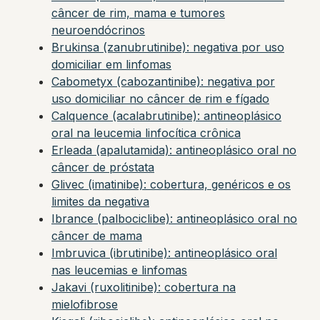
câncer de rim, mama e tumores
neuroendócrinos
Brukinsa (zanubrutinibe): negativa por uso
domiciliar em linfomas
Cabometyx (cabozantinibe): negativa por
uso domiciliar no câncer de rim e fígado
Calquence (acalabrutinibe): antineoplásico
oral na leucemia linfocítica crônica
Erleada (apalutamida): antineoplásico oral no
câncer de próstata
Glivec (imatinibe): cobertura, genéricos e os
limites da negativa
Ibrance (palbociclibe): antineoplásico oral no
câncer de mama
Imbruvica (ibrutinibe): antineoplásico oral
nas leucemias e linfomas
Jakavi (ruxolitinibe): cobertura na
mielofibrose