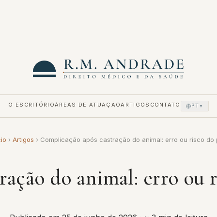
O ESCRITÓRIO
ÁREAS DE ATUAÇÃO
ARTIGOS
CONTATO
PT
▼
cio
›
Artigos
›
Complicação após castração do animal: erro ou risco do
ração do animal: erro ou 