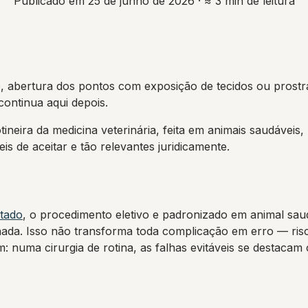
Publicado em 25 de junho de 2026
· ≈ 3 min de leitura
, abertura dos pontos com exposição de tecidos ou prostr
continua aqui depois.
ineira da medicina veterinária, feita em animais saudáveis,
is de aceitar e tão relevantes juridicamente.
ltado
, o procedimento eletivo e padronizado em animal saud
nada. Isso não transforma toda complicação em erro — risc
numa cirurgia de rotina, as falhas evitáveis se destacam 