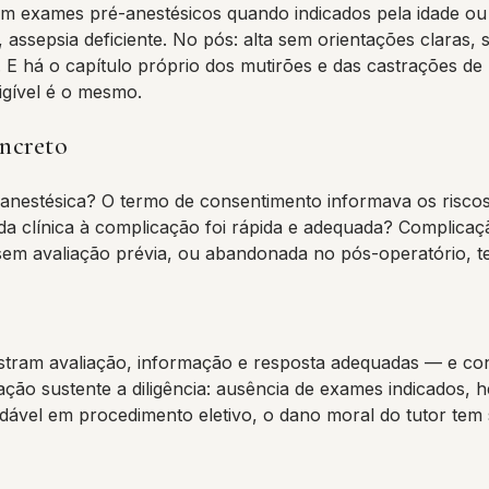
em exames pré-anestésicos quando indicados pela idade ou 
assepsia deficiente. No pós: alta sem orientações claras, si
. E há o capítulo próprio dos mutirões e das castrações d
igível é o mesmo.
oncreto
é-anestésica? O termo de consentimento informava os riscos
da clínica à complicação foi rápida e adequada? Complic
sem avaliação prévia, ou abandonada no pós-operatório, te
nstram avaliação, informação e resposta adequadas — e c
ão sustente a diligência: ausência de exames indicados, h
dável em procedimento eletivo, o dano moral do tutor tem