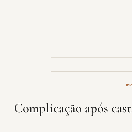
Pular
para
o
conteúdo
Iní
Complicação após cast