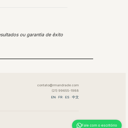
sultados ou garantia de êxito
contato@rmandrade.com
(21) 99655-1988
EN
·
FR
·
ES
·
中文
Fale com o escritório