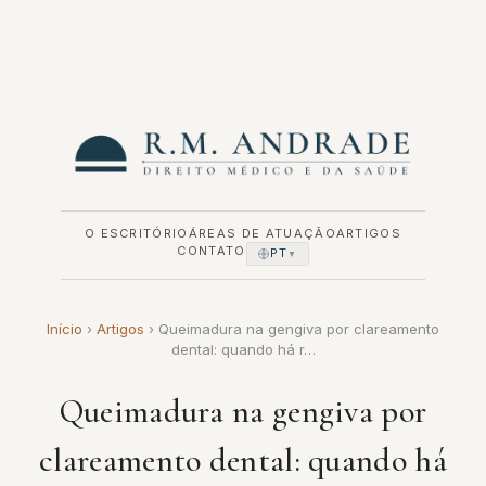
Pular
para
o
conteúdo
O ESCRITÓRIO
ÁREAS DE ATUAÇÃO
ARTIGOS
CONTATO
PT
▼
Início
›
Artigos
›
Queimadura na gengiva por clareamento
dental: quando há r…
Queimadura na gengiva por
clareamento dental: quando há