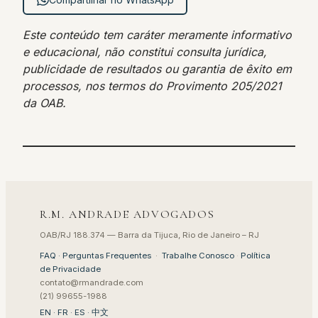
Este conteúdo tem caráter meramente informativo
e educacional, não constitui consulta jurídica,
publicidade de resultados ou garantia de êxito em
processos, nos termos do Provimento 205/2021
da OAB.
R.M. ANDRADE ADVOGADOS
OAB/RJ 188.374 — Barra da Tijuca, Rio de Janeiro – RJ
FAQ · Perguntas Frequentes
·
Trabalhe Conosco
·
Política
de Privacidade
contato@rmandrade.com
(21) 99655-1988
EN
·
FR
·
ES
·
中文