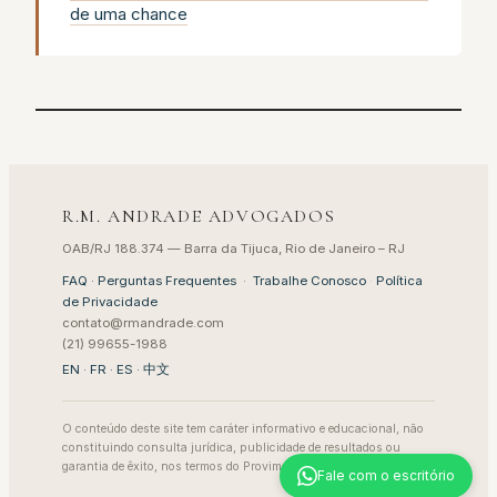
de uma chance
R.M. ANDRADE ADVOGADOS
OAB/RJ 188.374 — Barra da Tijuca, Rio de Janeiro – RJ
FAQ · Perguntas Frequentes
·
Trabalhe Conosco
·
Política
de Privacidade
contato@rmandrade.com
(21) 99655-1988
EN
·
FR
·
ES
·
中文
O conteúdo deste site tem caráter informativo e educacional, não
constituindo consulta jurídica, publicidade de resultados ou
garantia de êxito, nos termos do Provimento 205/2021 da OAB.
Fale com o escritório