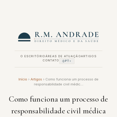
Pular
para
o
conteúdo
O ESCRITÓRIO
ÁREAS DE ATUAÇÃO
ARTIGOS
CONTATO
PT
▼
Início
›
Artigos
›
Como funciona um processo de
responsabilidade civil médic…
Como funciona um processo de
responsabilidade civil médica