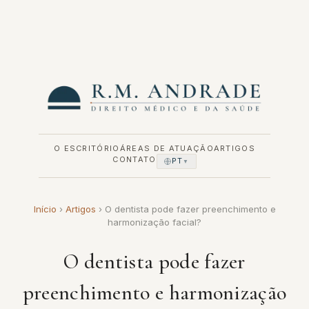
Pular
para
o
conteúdo
O ESCRITÓRIO
ÁREAS DE ATUAÇÃO
ARTIGOS
CONTATO
PT
▼
Início
›
Artigos
›
O dentista pode fazer preenchimento e
harmonização facial?
O dentista pode fazer
preenchimento e harmonização