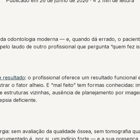
Publicado em 26 de junho de 2026
· ≈ 2 min de leitura
o da odontologia moderna — e, quando dá errado, o pacien
pelo laudo de outro profissional que pergunta “quem fez is
e resultado
: o profissional oferece um resultado funcional 
rar o fator alheio. E “mal feito” tem formas conhecidas: 
 estruturas vizinhas, ausência de planejamento por image
psia deficiente.
urgia: sem avaliação da qualidade óssea, sem tomografia q
documentado é, por si, um indício forte — e a sua presenç