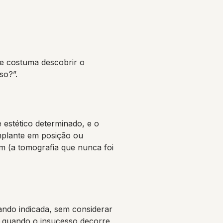
te costuma descobrir o
so?”.
e estético determinado, e o
implante em posição ou
m (a tomografia que nunca foi
uando indicada, sem considerar
a, quando o insucesso decorre