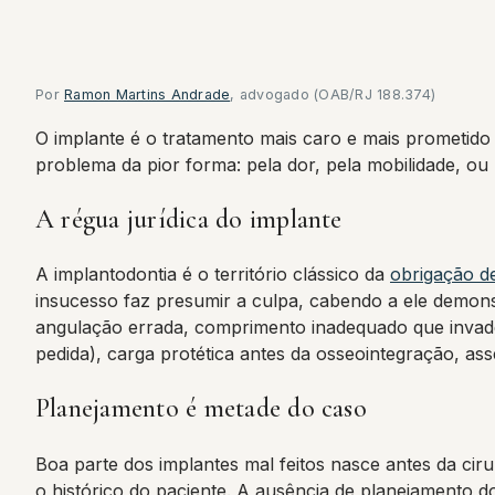
Por
Ramon Martins Andrade
, advogado (OAB/RJ 188.374)
O implante é o tratamento mais caro e mais prometid
problema da pior forma: pela dor, pela mobilidade, ou 
A régua jurídica do implante
A implantodontia é o território clássico da
obrigação d
insucesso faz presumir a culpa, cabendo a ele demonst
angulação errada, comprimento inadequado que invade
pedida), carga protética antes da osseointegração, asse
Planejamento é metade do caso
Boa parte dos implantes mal feitos nasce antes da cir
o histórico do paciente. A ausência de planejamento 