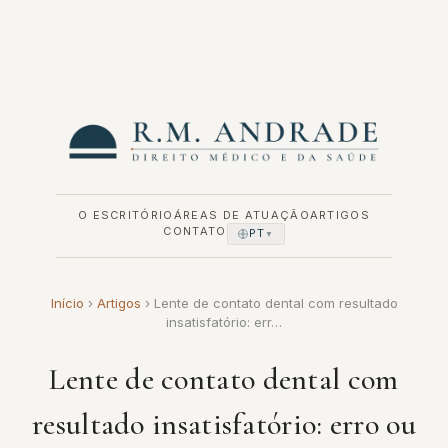
Pular
para
o
conteúdo
O ESCRITÓRIO
ÁREAS DE ATUAÇÃO
ARTIGOS
CONTATO
PT
▼
Início
›
Artigos
›
Lente de contato dental com resultado
insatisfatório: err…
Lente de contato dental com
resultado insatisfatório: erro ou