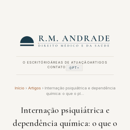
Pular
para
o
conteúdo
O ESCRITÓRIO
ÁREAS DE ATUAÇÃO
ARTIGOS
CONTATO
PT
▼
Início
›
Artigos
›
Internação psiquiátrica e dependência
química: o que o pl…
Internação psiquiátrica e
dependência química: o que o