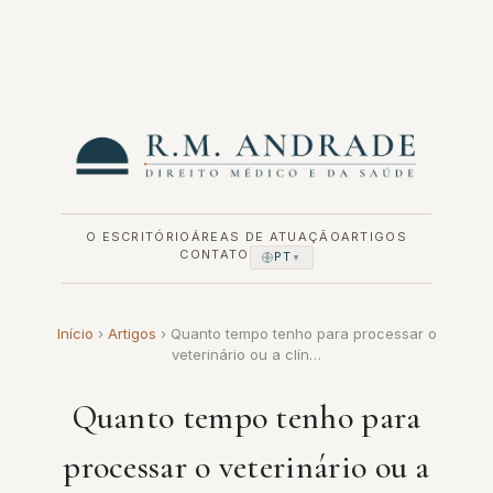
Pular
para
o
conteúdo
O ESCRITÓRIO
ÁREAS DE ATUAÇÃO
ARTIGOS
CONTATO
PT
▼
Início
›
Artigos
›
Quanto tempo tenho para processar o
veterinário ou a clín…
Quanto tempo tenho para
processar o veterinário ou a