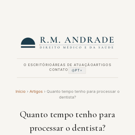
Pular
para
o
conteúdo
O ESCRITÓRIO
ÁREAS DE ATUAÇÃO
ARTIGOS
CONTATO
PT
▼
Início
›
Artigos
›
Quanto tempo tenho para processar o
dentista?
Quanto tempo tenho para
processar o dentista?