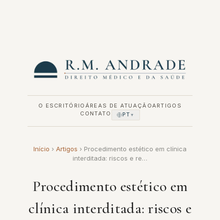
Pular
para
o
conteúdo
O ESCRITÓRIO
ÁREAS DE ATUAÇÃO
ARTIGOS
CONTATO
PT
▼
Início
›
Artigos
›
Procedimento estético em clínica
interditada: riscos e re…
Procedimento estético em
clínica interditada: riscos e