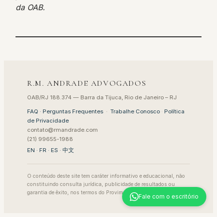
da OAB.
R.M. ANDRADE ADVOGADOS
OAB/RJ 188.374 — Barra da Tijuca, Rio de Janeiro – RJ
FAQ · Perguntas Frequentes
·
Trabalhe Conosco
·
Política
de Privacidade
contato@rmandrade.com
(21) 99655-1988
EN
·
FR
·
ES
·
中文
O conteúdo deste site tem caráter informativo e educacional, não
constituindo consulta jurídica, publicidade de resultados ou
garantia de êxito, nos termos do Provimento 205/2021 da OAB.
Fale com o escritório