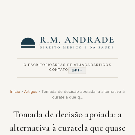
Pular
para
o
conteúdo
O ESCRITÓRIO
ÁREAS DE ATUAÇÃO
ARTIGOS
CONTATO
PT
▼
Início
›
Artigos
›
Tomada de decisão apoiada: a alternativa à
curatela que q…
Tomada de decisão apoiada: a
alternativa à curatela que quase