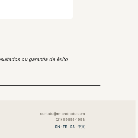
sultados ou garantia de êxito
contato@rmandrade.com
(21) 99655-1988
EN
·
FR
·
ES
·
中文