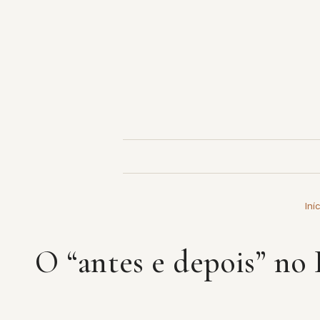
Pular
para
o
conteúdo
Iní
O “antes e depois” no 