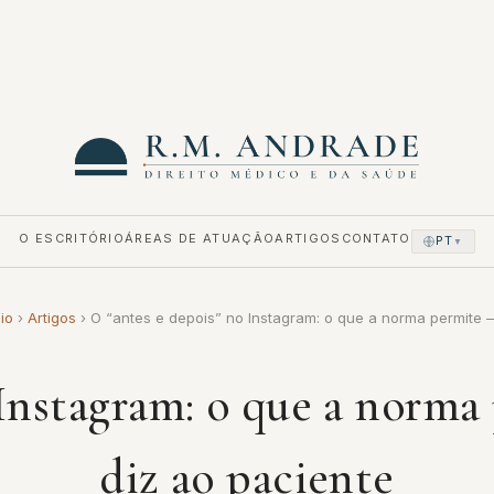
O ESCRITÓRIO
ÁREAS DE ATUAÇÃO
ARTIGOS
CONTATO
PT
▼
cio
›
Artigos
›
O “antes e depois” no Instagram: o que a norma permite
Instagram: o que a norma
diz ao paciente