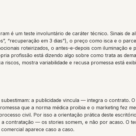
ram é um teste involuntário de caráter técnico. Sinais de a
cos”, “recuperação em 3 dias”), o preço como isca e o pa
mocionais roteirizados, o antes-e-depois com iluminação e
ria profissão está dizendo algo sobre como trata as dema
ica riscos, mostra variabilidade e recusa promessa está ex
 subestimam: a publicidade vincula — integra o contrato. O
 promessa que a norma médica proibia e o marketing fez m
rocesso civil. Por isso a orientação prática deste escritór
vou a contratação — os stories somem, e não por acaso. O 
 comercial aparece caso a caso.