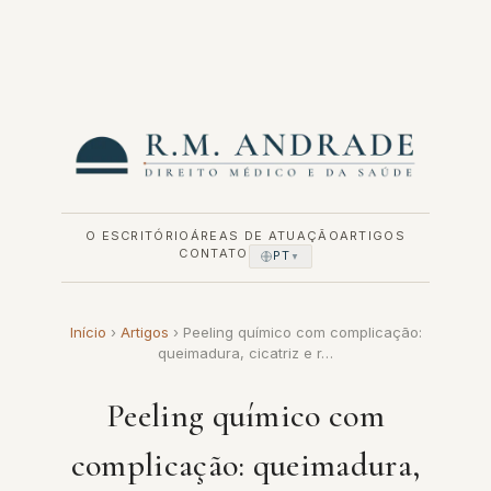
Pular
para
o
conteúdo
O ESCRITÓRIO
ÁREAS DE ATUAÇÃO
ARTIGOS
CONTATO
PT
▼
Início
›
Artigos
›
Peeling químico com complicação:
queimadura, cicatriz e r…
Peeling químico com
complicação: queimadura,