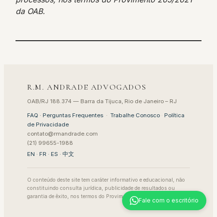
da OAB.
R.M. ANDRADE ADVOGADOS
OAB/RJ 188.374 — Barra da Tijuca, Rio de Janeiro – RJ
FAQ · Perguntas Frequentes
·
Trabalhe Conosco
·
Política
de Privacidade
contato@rmandrade.com
(21) 99655-1988
EN
·
FR
·
ES
·
中文
O conteúdo deste site tem caráter informativo e educacional, não
constituindo consulta jurídica, publicidade de resultados ou
garantia de êxito, nos termos do Provimento 205/2021 da OAB.
Fale com o escritório