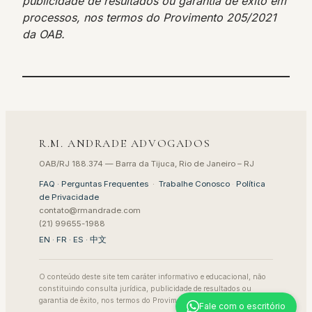
publicidade de resultados ou garantia de êxito em
processos, nos termos do Provimento 205/2021
da OAB.
R.M. ANDRADE ADVOGADOS
OAB/RJ 188.374 — Barra da Tijuca, Rio de Janeiro – RJ
FAQ · Perguntas Frequentes
·
Trabalhe Conosco
·
Política
de Privacidade
contato@rmandrade.com
(21) 99655-1988
EN
·
FR
·
ES
·
中文
O conteúdo deste site tem caráter informativo e educacional, não
constituindo consulta jurídica, publicidade de resultados ou
garantia de êxito, nos termos do Provimento 205/2021 da OAB.
Fale com o escritório