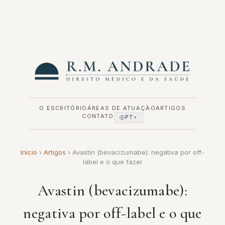
Pular
para
o
conteúdo
O ESCRITÓRIO
ÁREAS DE ATUAÇÃO
ARTIGOS
CONTATO
PT
▼
Início
›
Artigos
›
Avastin (bevacizumabe): negativa por off-
label e o que fazer
Avastin (bevacizumabe):
negativa por off-label e o que