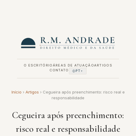
Pular
para
o
conteúdo
O ESCRITÓRIO
ÁREAS DE ATUAÇÃO
ARTIGOS
CONTATO
PT
▼
Início
›
Artigos
›
Cegueira após preenchimento: risco real e
responsabilidade
Cegueira após preenchimento:
risco real e responsabilidade