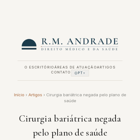
Pular
para
o
conteúdo
O ESCRITÓRIO
ÁREAS DE ATUAÇÃO
ARTIGOS
CONTATO
PT
▼
Início
›
Artigos
›
Cirurgia bariátrica negada pelo plano de
saúde
Cirurgia bariátrica negada
pelo plano de saúde