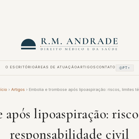
O ESCRITÓRIO
ÁREAS DE ATUAÇÃO
ARTIGOS
CONTATO
PT
▼
nício
›
Artigos
›
Embolia e trombose após lipoaspiração: riscos, limites t
após lipoaspiração: riscos
responsabilidade civil