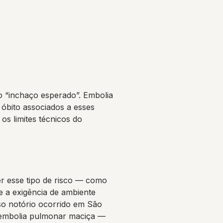
do “inchaço esperado”. Embolia
óbito associados a esses
os limites técnicos do
r esse tipo de risco — como
e a exigência de ambiente
so notório ocorrido em São
r embolia pulmonar maciça —