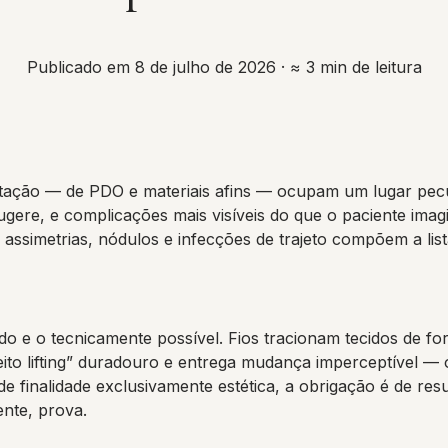
Publicado em 8 de julho de 2026
· ≈ 3 min de leitura
entação — de PDO e materiais afins — ocupam um lugar pecu
ugere, e complicações mais visíveis do que o paciente imagi
ssimetrias, nódulos e infecções de trajeto compõem a lista
do e o tecnicamente possível. Fios tracionam tecidos de fo
to lifting” duradouro e entrega mudança imperceptível — ou
e finalidade exclusivamente estética, a obrigação é de resu
ente, prova.