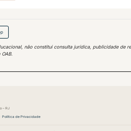
pp
acional, não constitui consulta jurídica, publicidade de re
a OAB.
o – RJ
·
Política de Privacidade