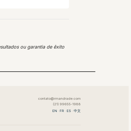
sultados ou garantia de êxito
contato@rmandrade.com
(21) 99655-1988
EN
·
FR
·
ES
·
中文