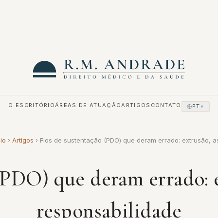
O ESCRITÓRIO
ÁREAS DE ATUAÇÃO
ARTIGOS
CONTATO
PT
▼
cio
›
Artigos
›
Fios de sustentação (PDO) que deram errado: extrusão, 
(PDO) que deram errado: e
responsabilidade