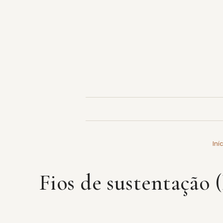
Pular
para
o
conteúdo
Iní
Fios de sustentação 