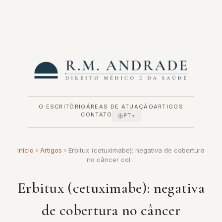
Pular
para
o
conteúdo
O ESCRITÓRIO
ÁREAS DE ATUAÇÃO
ARTIGOS
CONTATO
PT
▼
Início
›
Artigos
›
Erbitux (cetuximabe): negativa de cobertura
no câncer col…
Erbitux (cetuximabe): negativa
de cobertura no câncer