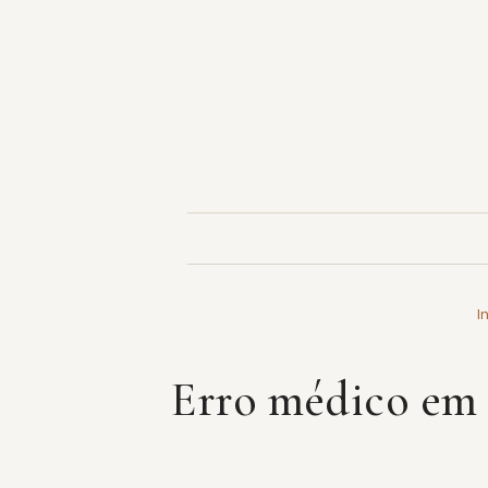
Pular
para
o
conteúdo
I
Erro médico em 