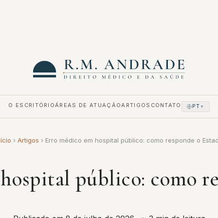
O ESCRITÓRIO
ÁREAS DE ATUAÇÃO
ARTIGOS
CONTATO
PT
▼
nício
›
Artigos
›
Erro médico em hospital público: como responde o Esta
hospital público: como r