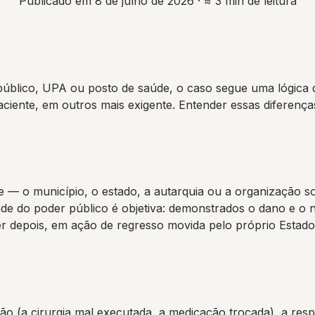
Publicado em 8 de julho de 2026
· ≈ 3 min de leitura
úblico, UPA ou posto de saúde, o caso segue uma lógica d
iente, em outros mais exigente. Entender essas diferenças
e — o município, o estado, a autarquia ou a organização so
ade do poder público é objetiva: demonstrados o dano e o
er depois, em ação de regresso movida pelo próprio Estado
a cirurgia mal executada, a medicação trocada), a respons