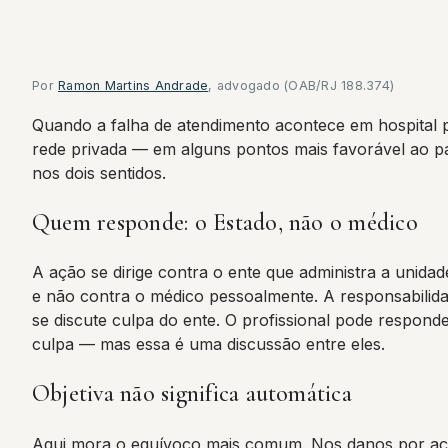
Por
Ramon Martins Andrade
, advogado (OAB/RJ 188.374)
Quando a falha de atendimento acontece em hospital p
rede privada — em alguns pontos mais favorável ao pac
nos dois sentidos.
Quem responde: o Estado, não o médico
A ação se dirige contra o ente que administra a unidad
e não contra o médico pessoalmente. A responsabilid
se discute culpa do ente. O profissional pode respond
culpa — mas essa é uma discussão entre eles.
Objetiva não significa automática
Aqui mora o equívoco mais comum. Nos danos por ação (