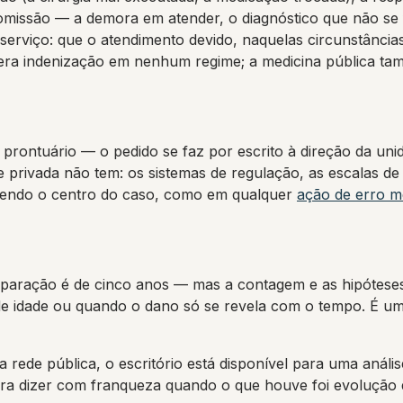
omissão — a demora em atender, o diagnóstico que não se f
 serviço: que o atendimento devido, naquelas circunstância
gera indenização em nenhum regime; a medicina pública ta
o
do prontuário — o pedido se faz por escrito à direção da unid
 privada não tem: os sistemas de regulação, as escalas de 
ua sendo o centro do caso, como em qualquer
ação de erro m
eparação é de cinco anos — mas a contagem e as hipóteses 
 de idade ou quando o dano só se revela com o tempo. É u
rede pública, o escritório está disponível para uma anális
ra dizer com franqueza quando o que houve foi evolução 