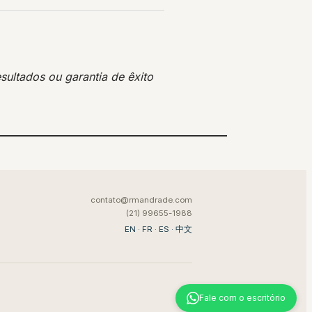
sultados ou garantia de êxito
contato@rmandrade.com
(21) 99655-1988
EN
·
FR
·
ES
·
中文
Fale com o escritório