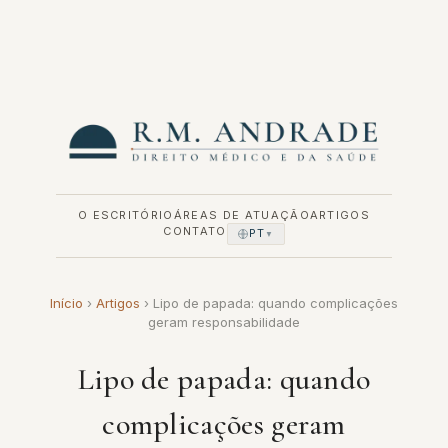
Pular
para
o
conteúdo
O ESCRITÓRIO
ÁREAS DE ATUAÇÃO
ARTIGOS
CONTATO
PT
▼
Início
›
Artigos
›
Lipo de papada: quando complicações
geram responsabilidade
Lipo de papada: quando
complicações geram