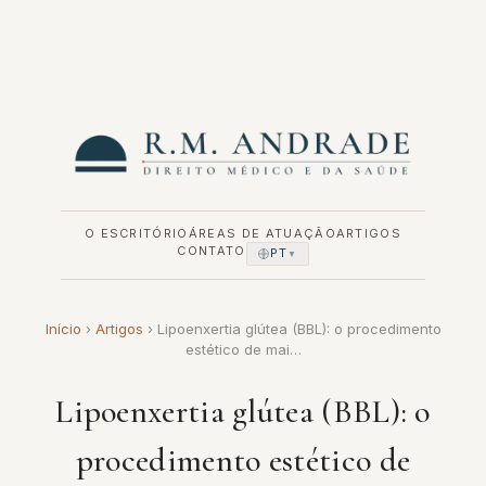
Pular
para
o
conteúdo
O ESCRITÓRIO
ÁREAS DE ATUAÇÃO
ARTIGOS
CONTATO
PT
▼
Início
›
Artigos
›
Lipoenxertia glútea (BBL): o procedimento
estético de mai…
Lipoenxertia glútea (BBL): o
procedimento estético de