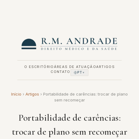
Pular
para
o
conteúdo
O ESCRITÓRIO
ÁREAS DE ATUAÇÃO
ARTIGOS
CONTATO
PT
▼
Início
›
Artigos
›
Portabilidade de carências: trocar de plano
sem recomeçar
Portabilidade de carências:
trocar de plano sem recomeçar