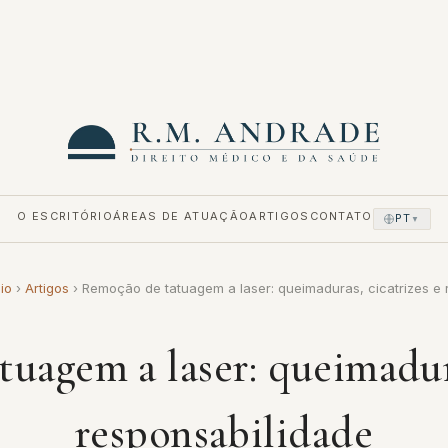
O ESCRITÓRIO
ÁREAS DE ATUAÇÃO
ARTIGOS
CONTATO
PT
▼
cio
›
Artigos
›
Remoção de tatuagem a laser: queimaduras, cicatrizes e
uagem a laser: queimadura
responsabilidade