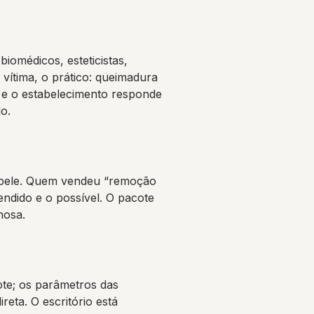
iomédicos, esteticistas,
a vítima, o prático: queimadura
 e o estabelecimento responde
o.
e pele. Quem vendeu “remoção
endido e o possível. O pacote
nosa.
ote; os parâmetros das
reta. O escritório está