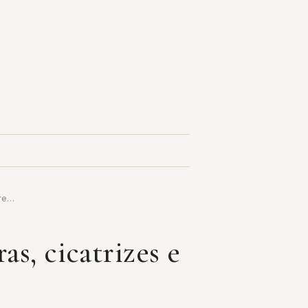
 re…
s, cicatrizes e