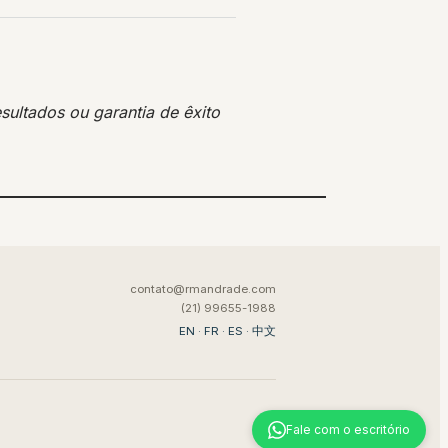
sultados ou garantia de êxito
contato@rmandrade.com
(21) 99655-1988
EN
·
FR
·
ES
·
中文
Fale com o escritório