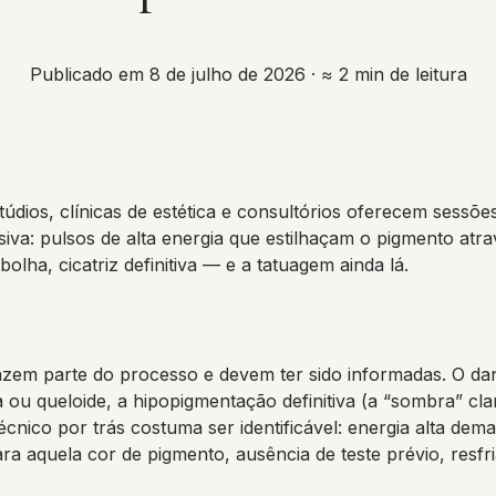
Publicado em 8 de julho de 2026
· ≈ 2 min de leitura
dios, clínicas de estética e consultórios oferecem sessõ
siva: pulsos de alta energia que estilhaçam o pigmento atr
lha, cicatriz definitiva — e a tatuagem ainda lá.
azem parte do processo e devem ter sido informadas. O dan
ca ou queloide, a hipopigmentação definitiva (a “sombra” c
nico por trás costuma ser identificável: energia alta demai
ara aquela cor de pigmento, ausência de teste prévio, res