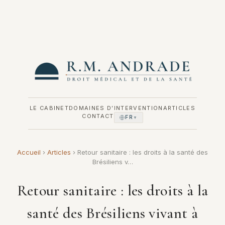
Pular
para
o
conteúdo
LE CABINET
DOMAINES D’INTERVENTION
ARTICLES
CONTACT
FR
▼
Accueil
›
Articles
›
Retour sanitaire : les droits à la santé des
Brésiliens v…
Retour sanitaire : les droits à la
santé des Brésiliens vivant à