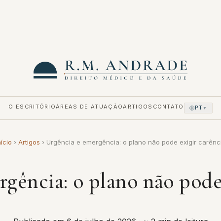
O ESCRITÓRIO
ÁREAS DE ATUAÇÃO
ARTIGOS
CONTATO
PT
▼
nício
›
Artigos
›
Urgência e emergência: o plano não pode exigir carênc
gência: o plano não pode