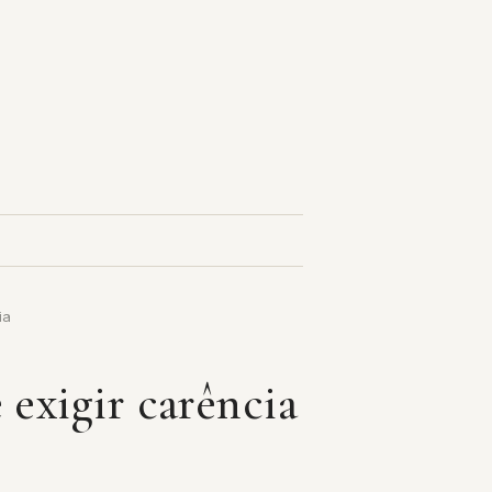
ia
 exigir carência