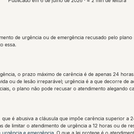
Publicado em 6 de julho de 2026
· ≈ 2 min de leitura
imento de urgência ou de emergência recusado pelo plano
to essa.
rgência, o prazo máximo de carência é de apenas 24 horas
vida ou de lesão irreparável; urgência é a que decorre de a
ciais, o plano não pode recusar o atendimento alegando ca
, que é abusiva a cláusula que impõe carência superior a 
 de limitar o atendimento de urgência a 12 horas ou de res
e urgência e emergência
. O que a lei protege é o atendim