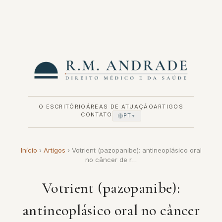
Pular
para
o
conteúdo
O ESCRITÓRIO
ÁREAS DE ATUAÇÃO
ARTIGOS
CONTATO
PT
▼
Início
›
Artigos
›
Votrient (pazopanibe): antineoplásico oral
no câncer de r…
Votrient (pazopanibe):
antineoplásico oral no câncer