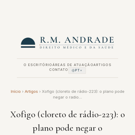
Pular
para
o
conteúdo
O ESCRITÓRIO
ÁREAS DE ATUAÇÃO
ARTIGOS
CONTATO
PT
▼
Início
›
Artigos
›
Xofigo (cloreto de rádio-223): o plano pode
negar o radio…
Xofigo (cloreto de rádio-223): o
plano pode negar o