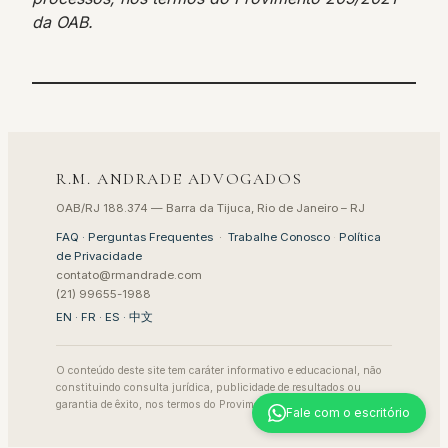
da OAB.
R.M. ANDRADE ADVOGADOS
OAB/RJ 188.374 — Barra da Tijuca, Rio de Janeiro – RJ
FAQ · Perguntas Frequentes
·
Trabalhe Conosco
·
Política
de Privacidade
contato@rmandrade.com
(21) 99655-1988
EN
·
FR
·
ES
·
中文
O conteúdo deste site tem caráter informativo e educacional, não
constituindo consulta jurídica, publicidade de resultados ou
garantia de êxito, nos termos do Provimento 205/2021 da OAB.
Fale com o escritório