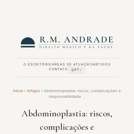
Pular
para
o
conteúdo
O ESCRITÓRIO
ÁREAS DE ATUAÇÃO
ARTIGOS
CONTATO
PT
▼
Início
›
Artigos
›
Abdominoplastia: riscos, complicações e
responsabilidade …
Abdominoplastia: riscos,
complicações e