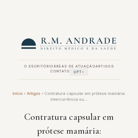
Pular
para
o
conteúdo
O ESCRITÓRIO
ÁREAS DE ATUAÇÃO
ARTIGOS
CONTATO
PT
▼
Início
›
Artigos
›
Contratura capsular em prótese mamária:
intercorrência ou…
Contratura capsular em
prótese mamária: