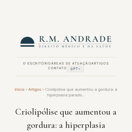
Pular
para
o
conteúdo
O ESCRITÓRIO
ÁREAS DE ATUAÇÃO
ARTIGOS
CONTATO
PT
▼
Início
›
Artigos
›
Criolipólise que aumentou a gordura: a
hiperplasia parado…
Criolipólise que aumentou a
gordura: a hiperplasia