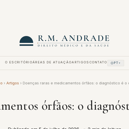
O ESCRITÓRIO
ÁREAS DE ATUAÇÃO
ARTIGOS
CONTATO
PT
▼
io
›
Artigos
›
Doenças raras e medicamentos órfãos: o diagnóstico é o
mentos órfãos: o diagnóst