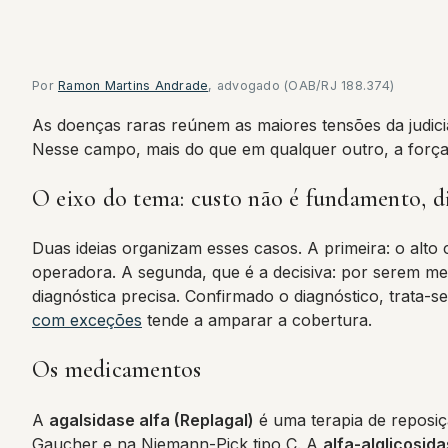
Por
Ramon Martins Andrade
, advogado (OAB/RJ 188.374)
As doenças raras reúnem as maiores tensões da judicial
Nesse campo, mais do que em qualquer outro, a força
O eixo do tema: custo não é fundamento, d
Duas ideias organizam esses casos. A primeira: o alto
operadora. A segunda, que é a decisiva: por serem m
diagnóstica precisa. Confirmado o diagnóstico, trata
com exceções
tende a amparar a cobertura.
Os medicamentos
A
agalsidase alfa (Replagal)
é uma terapia de reposi
Gaucher e na Niemann-Pick tipo C. A
alfa-alglicosid