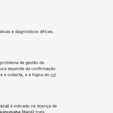
vas e diagnósticos difíceis.
é problema de gestão da
rtura depende da confirmação
 e coberta, e a lógica do
rol
esca)
é indicado na doença de
uinumabe (Ilaris)
trata