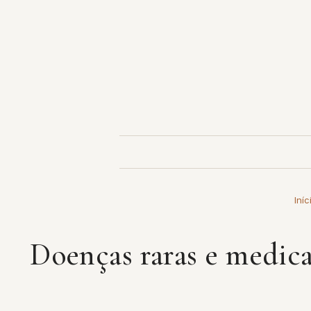
Pular
para
o
conteúdo
Iníc
Doenças raras e medica