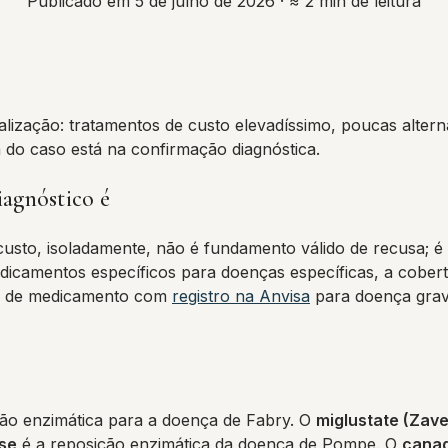
Publicado em 5 de julho de 2026
· ≈ 2 min de leitura
ização: tratamentos de custo elevadíssimo, poucas alternati
 do caso está na confirmação diagnóstica.
iagnóstico é
 custo, isoladamente, não é fundamento válido de recusa; 
edicamentos específicos para doenças específicas, a cobe
-se de medicamento com
registro na Anvisa
para doença grave
ção enzimática para a doença de Fabry. O
miglustate (Zav
ase
é a reposição enzimática da doença de Pompe. O
canaq