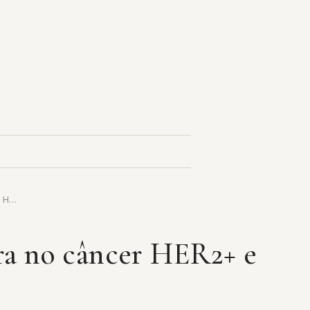
r H…
ra no câncer HER2+ e