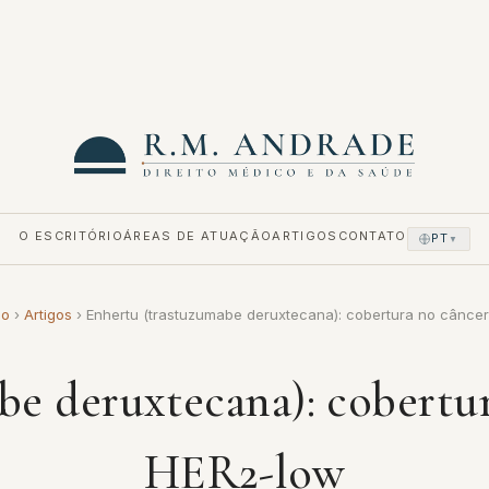
O ESCRITÓRIO
ÁREAS DE ATUAÇÃO
ARTIGOS
CONTATO
PT
▼
io
›
Artigos
›
Enhertu (trastuzumabe deruxtecana): cobertura no cânce
be deruxtecana): cobertu
HER2-low