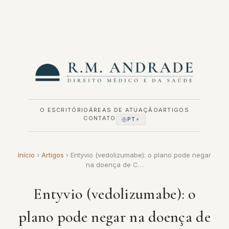
Pular
para
o
conteúdo
O ESCRITÓRIO
ÁREAS DE ATUAÇÃO
ARTIGOS
CONTATO
PT
▼
Início
›
Artigos
›
Entyvio (vedolizumabe): o plano pode negar
na doença de C…
Entyvio (vedolizumabe): o
plano pode negar na doença de