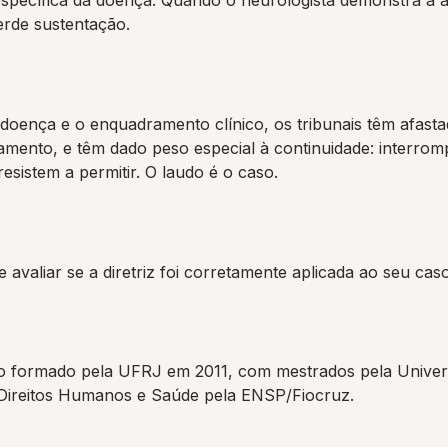
pecífica da doença. Quando o neurologista demonstra a alt
rde sustentação.
doença e o enquadramento clínico, os tribunais têm afast
ratamento, e têm dado peso especial à continuidade: interr
sistem a permitir. O laudo é o caso.
 avaliar se a diretriz foi corretamente aplicada ao seu caso
 formado pela UFRJ em 2011, com mestrados pela Univers
 Direitos Humanos e Saúde pela ENSP/Fiocruz.