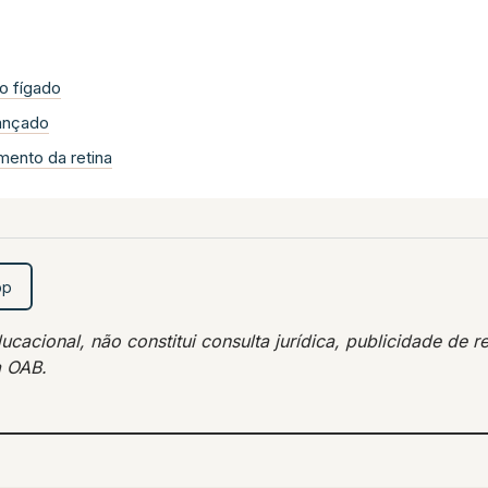
no fígado
vançado
mento da retina
pp
acional, não constitui consulta jurídica, publicidade de re
a OAB.