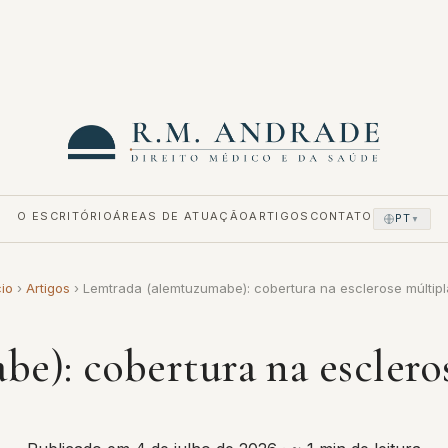
O ESCRITÓRIO
ÁREAS DE ATUAÇÃO
ARTIGOS
CONTATO
PT
▼
cio
›
Artigos
›
Lemtrada (alemtuzumabe): cobertura na esclerose múltip
e): cobertura na escleros