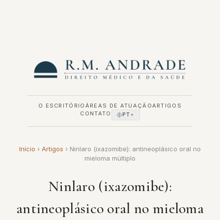
Pular
para
o
conteúdo
O ESCRITÓRIO
ÁREAS DE ATUAÇÃO
ARTIGOS
CONTATO
PT
▼
Início
›
Artigos
›
Ninlaro (ixazomibe): antineoplásico oral no
mieloma múltiplo
Ninlaro (ixazomibe):
antineoplásico oral no mieloma