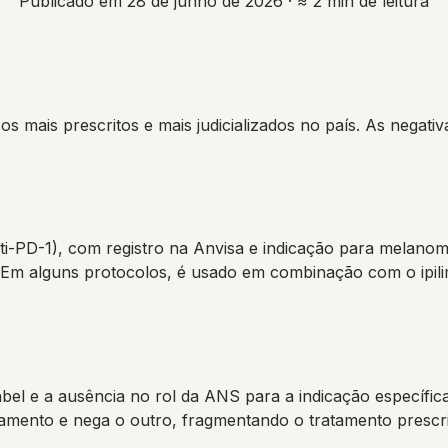
Publicado em 28 de junho de 2026
· ≈ 2 min de leitura
os mais prescritos e mais judicializados no país. As nega
ti-PD-1), com registro na Anvisa e indicação para melano
al. Em alguns protocolos, é usado em combinação com o ip
abel e a ausência no rol da ANS para a indicação específi
mento e nega o outro, fragmentando o tratamento prescri