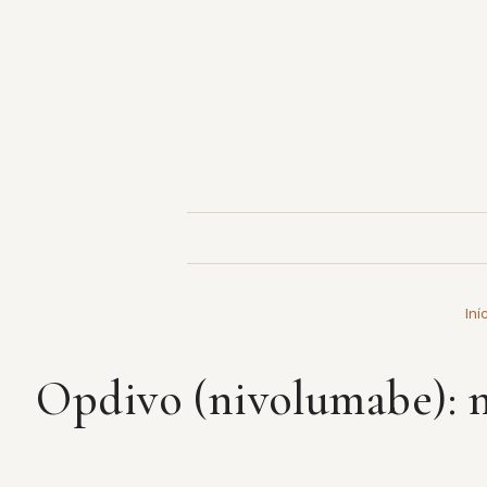
Pular
para
o
conteúdo
Iní
Opdivo (nivolumabe): n