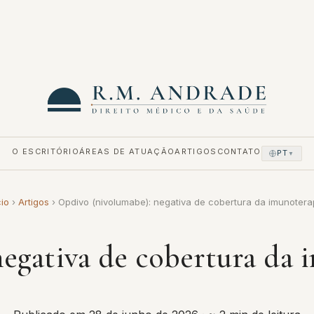
O ESCRITÓRIO
ÁREAS DE ATUAÇÃO
ARTIGOS
CONTATO
PT
▼
cio
›
Artigos
›
Opdivo (nivolumabe): negativa de cobertura da imunoter
egativa de cobertura da 