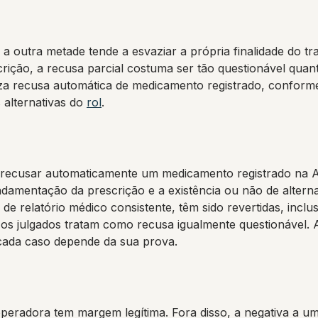
a outra metade tende a esvaziar a própria finalidade do 
crição, a recusa parcial costuma ser tão questionável quan
iza recusa automática de medicamento registrado, conform
 alternativas do
rol
.
 recusar automaticamente um medicamento registrado na A
undamentação da prescrição e a existência ou não de alterna
e de relatório médico consistente, têm sido revertidas, inc
s julgados tratam como recusa igualmente questionável. 
 cada caso depende da sua prova.
 operadora tem margem legítima. Fora disso, a negativa a um