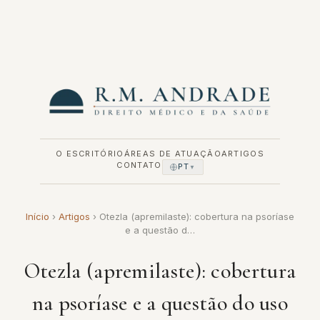
Pular
para
o
conteúdo
O ESCRITÓRIO
ÁREAS DE ATUAÇÃO
ARTIGOS
CONTATO
PT
▼
Início
›
Artigos
›
Otezla (apremilaste): cobertura na psoríase
e a questão d…
Otezla (apremilaste): cobertura
na psoríase e a questão do uso