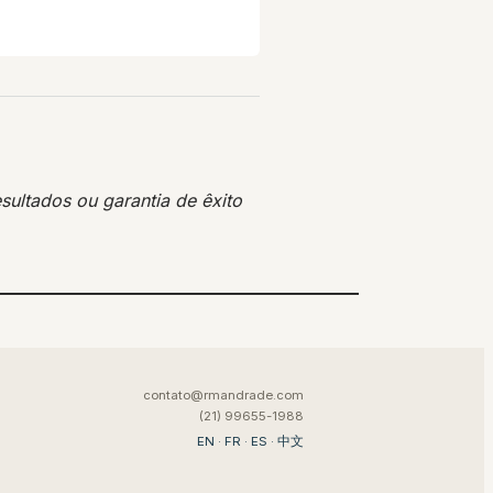
sultados ou garantia de êxito
contato@rmandrade.com
(21) 99655-1988
EN
·
FR
·
ES
·
中文