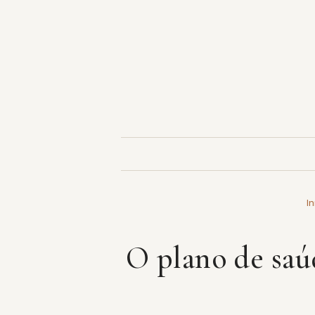
Pular
para
o
conteúdo
In
O plano de saúd