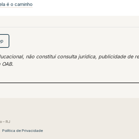
ela é o caminho
pp
acional, não constitui consulta jurídica, publicidade de re
a OAB.
o – RJ
·
Política de Privacidade