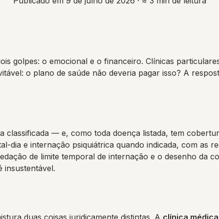
Publicado em 9 de julho de 2026
· ≈ 3 min de leitura
s golpes: o emocional e o financeiro. Clínicas particular
nevitável: o plano de saúde não deveria pagar isso? A resp
 classificada — e, como toda doença listada, tem cobertura
al-dia e internação psiquiátrica quando indicada, com as re
edação de limite temporal de internação e o desenho da co
 insustentável.
tura duas coisas juridicamente distintas. A
clínica médica