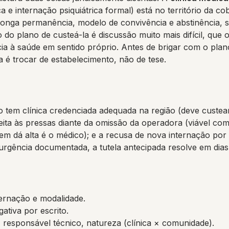
 e internação psiquiátrica formal) está no território da co
longa permanência, modelo de convivência e abstinência, s
o plano de custeá-la é discussão muito mais difícil, que o
ia à saúde em sentido próprio. Antes de brigar com o plan
a é trocar de estabelecimento, não de tese.
o tem clínica credenciada adequada na região (deve custear 
feita às pressas diante da omissão da operadora (viável c
uem dá alta é o médico); e a recusa de nova internação por 
urgência documentada, a tutela antecipada resolve em dias
ternação e modalidade.
ativa por escrito.
o, responsável técnico, natureza (clínica × comunidade).