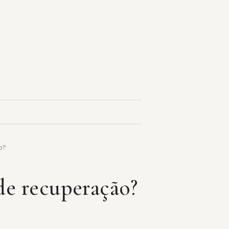
o?
 de recuperação?