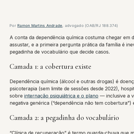
Por
Ramon Martins Andrade
, advogado (OAB/RJ 188.374)
A conta da dependência química costuma chegar em doi
assustar, e a primeira pergunta prática da família é i
pegadinha de vocabulário que decide casos.
Camada 1: a cobertura existe
Dependência química (álcool e outras drogas) é doença
psicoterapia (sem limite de sessões desde 2022), hospit
sobre
internação psiquiátrica e o plano
— inclusive a v
negativa genérica (“dependência não tem cobertura”) é
Camada 2: a pegadinha do vocabulário
“Clínica de recuperação” é termo guarda-chuva que mis