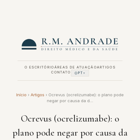
Pular
para
o
conteúdo
O ESCRITÓRIO
ÁREAS DE ATUAÇÃO
ARTIGOS
CONTATO
PT
▼
Início
›
Artigos
›
Ocrevus (ocrelizumabe): o plano pode
negar por causa da d…
Ocrevus (ocrelizumabe): o
plano pode negar por causa da