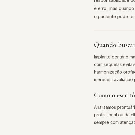
responsabilidade do 
é erro: mas quando 
o paciente pode ter
Quando buscar
Implante dentário ma
com sequelas evitáv
harmonização orofac
merecem avaliação ju
Como o escritó
Analisamos prontuár
profissional ou da c
sempre com atenção 