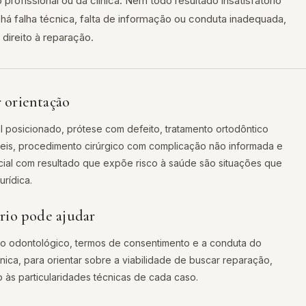
profissional ou da clínica. Nem todo resultado insatisfatório
há falha técnica, falta de informação ou conduta inadequada,
 direito à reparação.
 orientação
l posicionado, prótese com defeito, tratamento ortodôntico
eis, procedimento cirúrgico com complicação não informada e
ial com resultado que expõe risco à saúde são situações que
rídica.
rio pode ajudar
io odontológico, termos de consentimento e a conduta do
línica, para orientar sobre a viabilidade de buscar reparação,
às particularidades técnicas de cada caso.