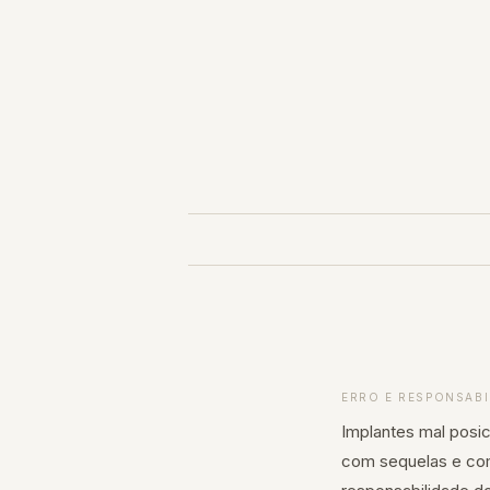
Pular
para
o
conteúdo
ERRO E RESPONSABI
Implantes mal posi
com sequelas e co