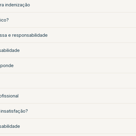
era indenização
gico?
ssa e responsabilidade
sabilidade
esponde
fissional
 insatisfação?
sabilidade