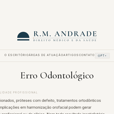
O ESCRITÓRIO
ÁREAS DE ATUAÇÃO
ARTIGOS
CONTATO
PT
▼
Erro Odontológico
LIDADE PROFISSIONAL
cionados, próteses com defeito, tratamentos ortodônticos
mplicações em harmonização orofacial podem gerar