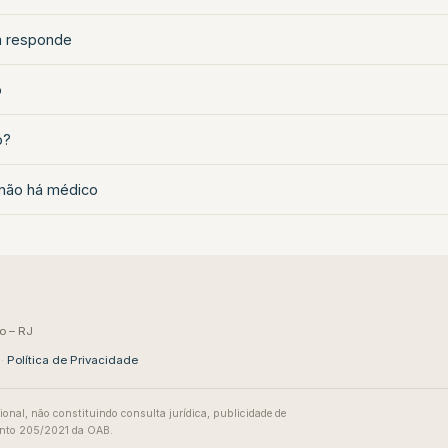
m responde
o
o?
 não há médico
o – RJ
·
Política de Privacidade
ional, não constituindo consulta jurídica, publicidade de
mento 205/2021 da OAB.