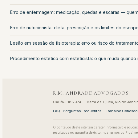
Erro de enfermagem: medicação, quedas e escaras — que
Erro de nutricionista: dieta, prescrição e os limites do escop
Lesão em sessão de fisioterapia: erro ou risco do tratament
Procedimento estético com esteticista: o que muda quando
R.M. ANDRADE ADVOGADOS
OAB/RJ 188.374 — Barra da Tijuca, Rio de Janeir
FAQ · Perguntas Frequentes
·
Trabalhe Conosco
O conteúdo deste site tem caráter informativo e educac
resultados ou garantia de êxito, nos termos do Provi