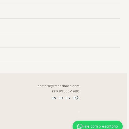
contato@rmandrade.com
(21) 99655-1988
EN
·
FR
·
ES
·
中文
Fale com o escritório