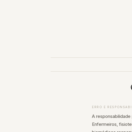
Pular
para
o
conteúdo
ERRO E RESPONSABI
A responsabilidade 
Enfermeiros, fisiot