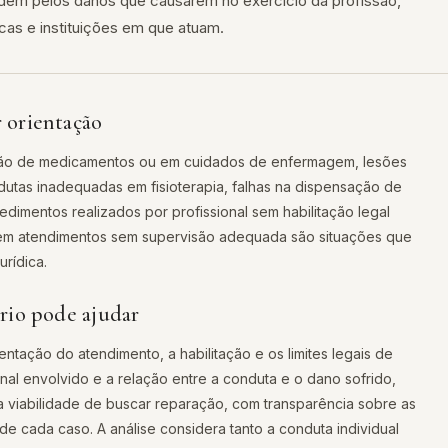
em pelos danos que causarem no exercício da profissão,
cas e instituições em que atuam.
 orientação
ação de medicamentos ou em cuidados de enfermagem, lesões
utas inadequadas em fisioterapia, falhas na dispensação de
dimentos realizados por profissional sem habilitação legal
 em atendimentos sem supervisão adequada são situações que
rídica.
rio pode ajudar
tação do atendimento, a habilitação e os limites legais de
nal envolvido e a relação entre a conduta e o dano sofrido,
 a viabilidade de buscar reparação, com transparência sobre as
 de cada caso. A análise considera tanto a conduta individual