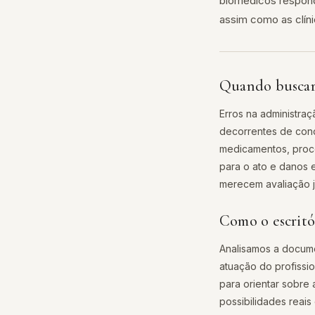
biomédicos respond
assim como as clíni
Quando buscar
Erros na administr
decorrentes de cond
medicamentos, proce
para o ato e danos
merecem avaliação ju
Como o escritó
Analisamos a documen
atuação do profissio
para orientar sobre
possibilidades reais